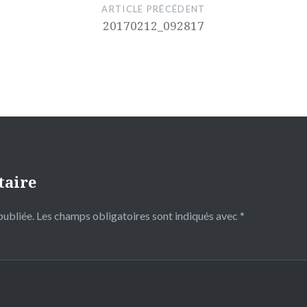
ARTICLE PRÉCÉDENT
20170212_092817
taire
publiée.
Les champs obligatoires sont indiqués avec
*