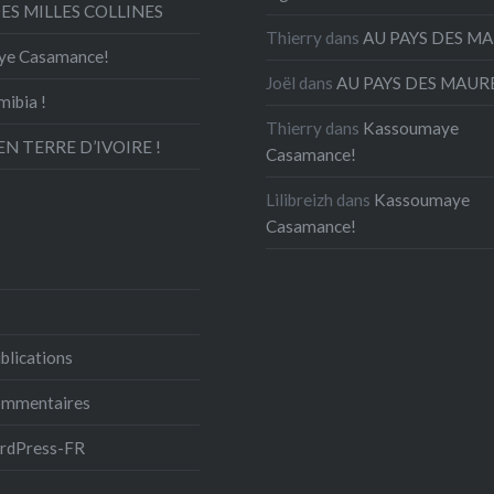
DES MILLES COLLINES
Thierry
dans
AU PAYS DES M
ye Casamance!
Joël
dans
AU PAYS DES MAUR
mibia !
Thierry
dans
Kassoumaye
N TERRE D’IVOIRE !
Casamance!
Lilibreizh
dans
Kassoumaye
Casamance!
blications
commentaires
ordPress-FR