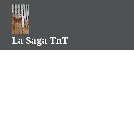
Aller
au
contenu
La Saga TnT