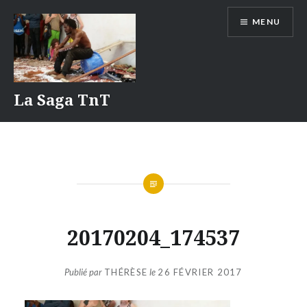
Aller
MENU
au
contenu
La Saga TnT
20170204_174537
Publié par
THÉRÈSE
le
26 FÉVRIER 2017