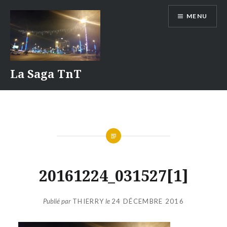
Aller
MENU
au
contenu
La Saga TnT
20161224_031527[1]
Publié par
THIERRY
le
24 DÉCEMBRE 2016