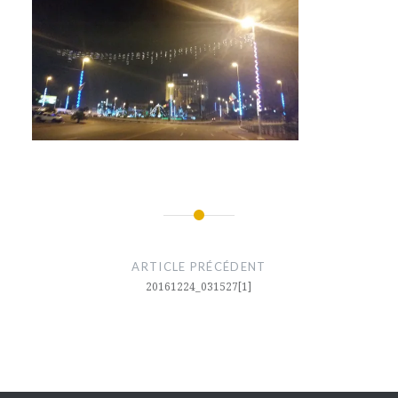
Navigation
de
ARTICLE PRÉCÉDENT
l’article
20161224_031527[1]