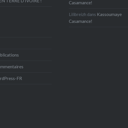
N TERRE D’IVOIRE !
Casamance!
Lilibreizh
dans
Kassoumaye
Casamance!
blications
commentaires
ordPress-FR