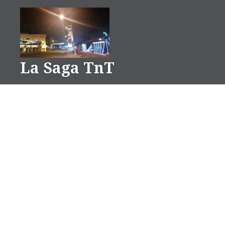
Aller
au
contenu
La Saga TnT