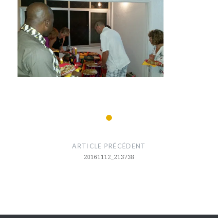
Navigation
de
ARTICLE PRÉCÉDENT
l’article
20161112_213738