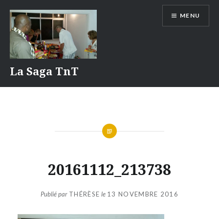
Aller
MENU
au
contenu
La Saga TnT
20161112_213738
Publié par
THÉRÈSE
le
13 NOVEMBRE 2016