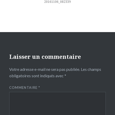
l’article
20161106_082339
Laisser un commentaire
Votre adresse e-mail ne sera pas publiée.
Les champs
obligatoires sont indiqués avec
*
COMMENTAIRE
*