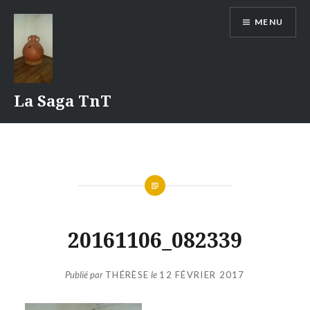
Aller
MENU
au
contenu
La Saga TnT
20161106_082339
Publié par
THÉRÈSE
le
12 FÉVRIER 2017