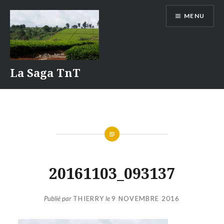
Aller
MENU
au
contenu
La Saga TnT
20161103_093137
Publié par
THIERRY
le
9 NOVEMBRE 2016