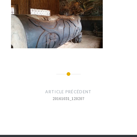
Navigation
de
ARTICLE PRÉCÉDENT
l’article
20161031_120207