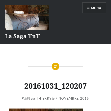
Aller
MENU
au
contenu
La Saga TnT
20161031_120207
Publié par
THIERRY
le
7 NOVEMBRE 2016