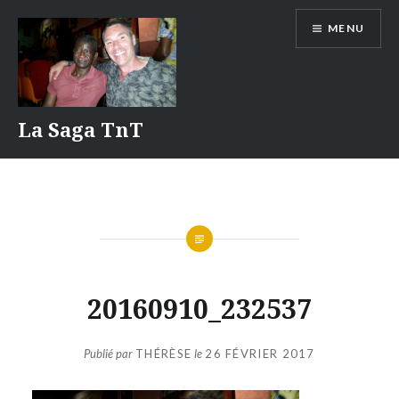
Aller
MENU
au
contenu
La Saga TnT
20160910_232537
Publié par
THÉRÈSE
le
26 FÉVRIER 2017