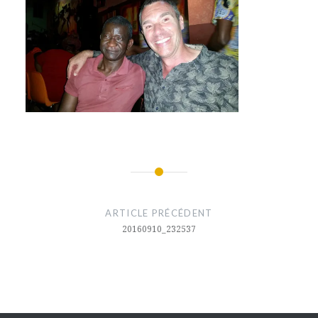
Navigation
de
ARTICLE PRÉCÉDENT
l’article
20160910_232537