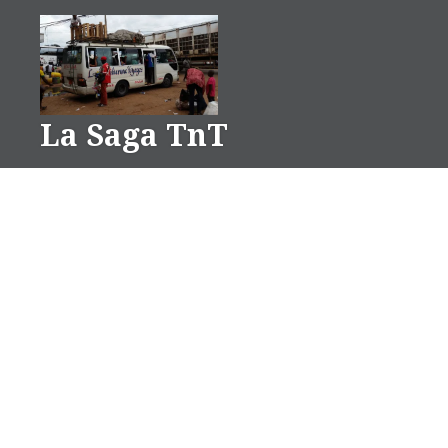
Aller
au
contenu
La Saga TnT