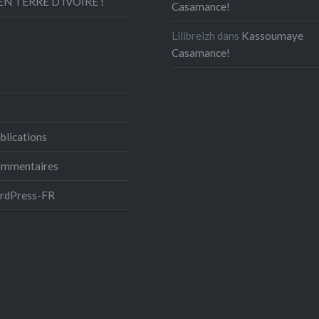
N TERRE D’IVOIRE !
Casamance!
Lilibreizh
dans
Kassoumaye
Casamance!
blications
commentaires
ordPress-FR