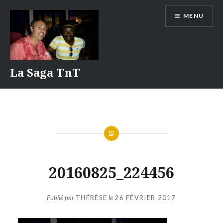
Aller
MENU
au
contenu
La Saga TnT
20160825_224456
Publié par
THÉRÈSE
le
26 FÉVRIER 2017