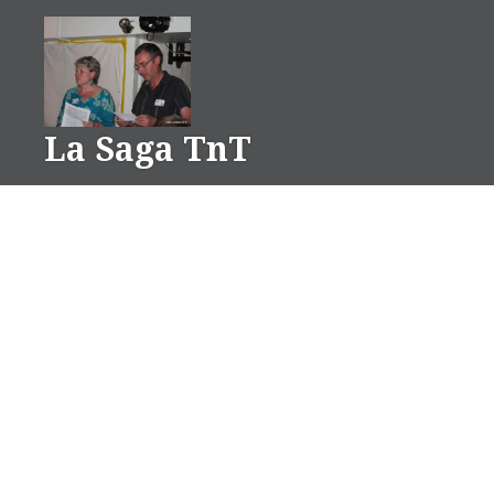
Aller
au
contenu
La Saga TnT