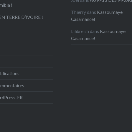
mibia !
Thierry
dans
Kassoumaye
N TERRE D’IVOIRE !
Casamance!
Lilibreizh
dans
Kassoumaye
Casamance!
blications
commentaires
ordPress-FR