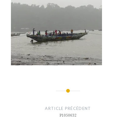
Navigation
de
ARTICLE PRÉCÉDENT
l’article
P1050632