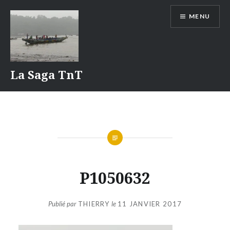
Aller
MENU
au
contenu
La Saga TnT
P1050632
Publié par
THIERRY
le
11 JANVIER 2017