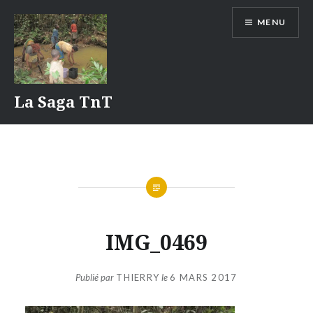
Aller
MENU
au
contenu
La Saga TnT
IMG_0469
Publié par
THIERRY
le
6 MARS 2017