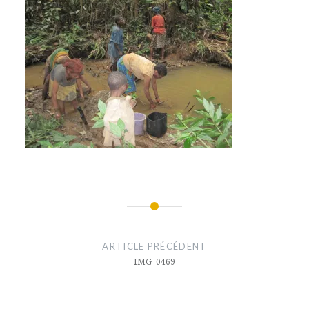
Navigation
de
ARTICLE PRÉCÉDENT
l’article
IMG_0469