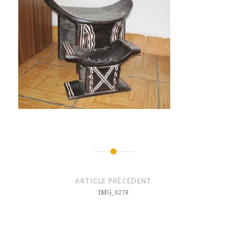
Navigation
de
ARTICLE PRÉCÉDENT
l’article
IMG_0278