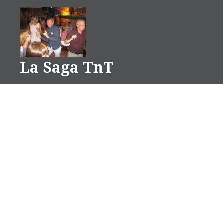
Aller
au
contenu
La Saga TnT