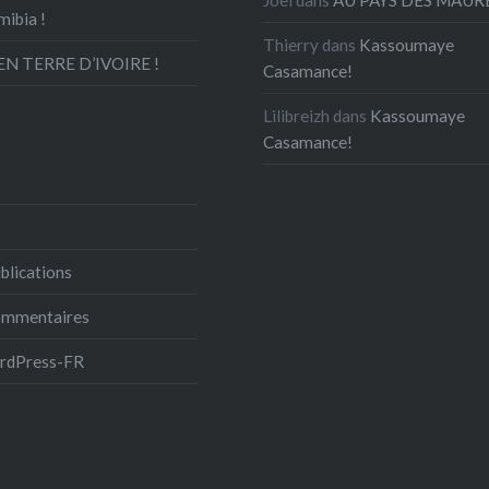
mibia !
Thierry
dans
Kassoumaye
N TERRE D’IVOIRE !
Casamance!
Lilibreizh
dans
Kassoumaye
Casamance!
blications
commentaires
ordPress-FR