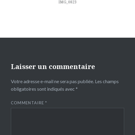
l’article
IMG_0823
Laisser un commentaire
Votre adresse e-mail ne sera pas publiée.
Les champs
obligatoires sont indiqués avec
*
COMMENTAIRE
*