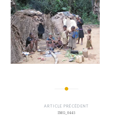
Navigation
de
ARTICLE PRÉCÉDENT
l’article
IMG_0445