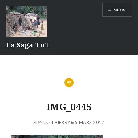
Aller
MENU
au
contenu
La Saga TnT
IMG_0445
Publié par
THIERRY
le
5 MARS 2017